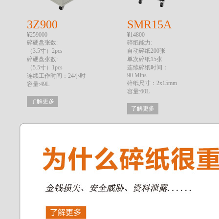
3Z900
SMR15A
¥
259000
¥
14800
碎硬盘张数:
碎纸能力:
（3.5寸）2pcs
自动碎纸200张
碎硬盘张数:
单次碎纸15张
（5.5寸）1pcs
连续碎纸时间：
90 Mins
连续工作时间：24小时
碎纸尺寸：2x15mm
容量:49L
容量:60L
了解更多
了解更多