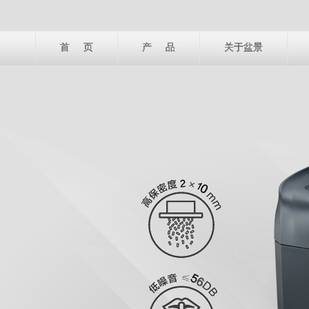
首 页
产 品
关于盆景
）